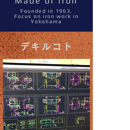
​Made of iron
​Founded in 1963.
Focus on iron work in
Yokohama
デキルコト