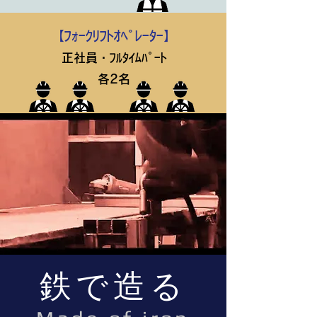
【ﾌｫｰｸﾘﾌﾄｵﾍﾟﾚｰﾀｰ】
正社員・ﾌﾙﾀｲﾑﾊﾟｰﾄ
各2名
​鉄で造る